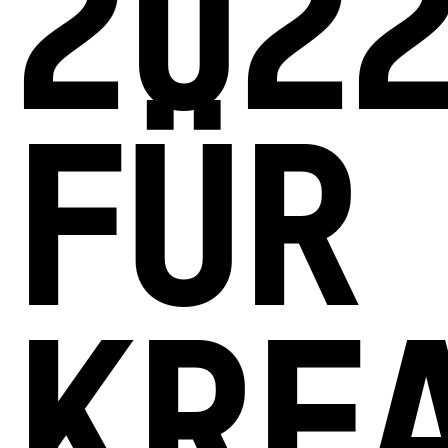
202
FÜR
KREA